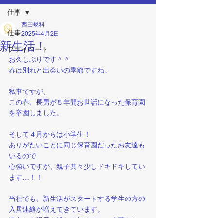
仕事
西田燃料
仕事
2025年4月2日
新生活！
プライベート
お久しぶりです＾＾
春は別れと出会いの季節ですね。
私事ですが、
この春、長男が５年間お世話になった保育園
を卒園しました。
そして４月からは小学生！
ありがたいことに同じ保育園だったお友達も
いるので
心強いですが、親子共々少しドキドキしてい
ます…！！
当社でも、新生活がスタートする学生の方の
入居連絡が増えてきています。