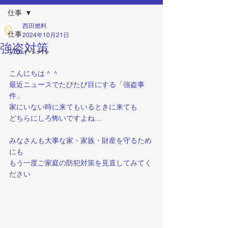
仕事
西田燃料
仕事
2024年10月21日
強盗対策
プライベート
こんにちは＾＾
最近ニュースでたびたび目にする「強盗事
件」
家にいない時に来てもいるときに来ても
どちらにしろ怖いですよね…
みなさんも大事な家・家族・財産を守るため
にも
もう一度ご家庭の防犯対策を見直してみてく
ださい