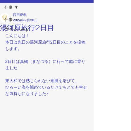
仕事
西田燃料
仕事
2024年9月30日
湯河原旅行2日目
プライベート
こんにちは！
本日は先日の湯河原旅行2日目のことを投稿
します。
2日目は真鶴（まなづる）に行って船に乗り
ました
東大和では感じられない潮風を浴びて、
ひろ～い海を眺めているだけでもとても幸せ
な気持ちになりました♪